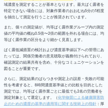
域濃度を測定することが基本となります。最大ばく露者を
特定できない場合には、対象作業者のおおむね5分の1程度
を抽出して測定を行うことが推奨されています。
また、個々の測定値が、均等ばく露作業グループ内の測定
値の平均値の概ね0.5倍〜2倍の範囲を外れる場合には、均
等ばく露作業の区分をより細かく見直します。
ばく露低減措置の検討および濃度基準値以下への管理にあ
たっては、関係労働者の意見聴取が義務付けられており、
確認測定の結果共有を含め、十分なコミュニケーションを
図ることが重要です。
さらに、測定結果のばらつきや測定上の誤差・失敗の可能
性を考慮すると、8時間濃度基準値との比較を目的とした
測定では、均等ばく露作業ごとに最低でも2名の労働者を
測定対象として選定します。（
化学物質による健康障害防
止のための濃度の基準の適用等に関する技術上の指針
：厚