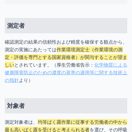
測定者
確認測定の結果の信頼性および精度を確保する観点から、
測定の実施にあたっては
作業環境測定士（作業環境の測
定・評価を専門とする国家資格者）が関与することが望ま
しい
とされています。（厚生労働省告示：
化学物質による
健康障害防止のための濃度の基準の適用等に関する技術上
の指針
より）
対象者
測定対象者は、
均等ばく露作業に従事する労働者の中から
最も高いばく露を受けると考えられる者
を選び、その呼吸