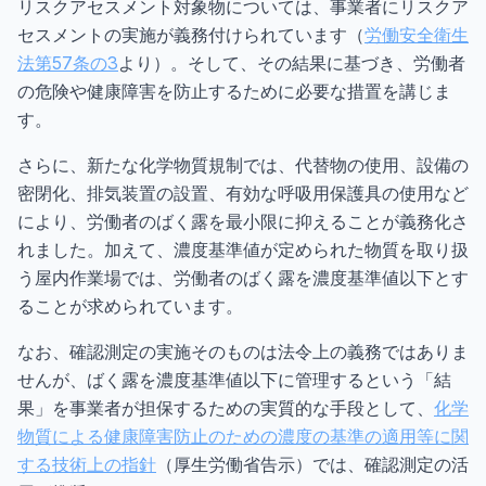
リスクアセスメント対象物については、事業者にリスクア
セスメントの実施が義務付けられています（
労働安全衛生
法第57条の3
より）。そして、その結果に基づき、労働者
の危険や健康障害を防止するために必要な措置を講じま
す。
さらに、新たな化学物質規制では、代替物の使用、設備の
密閉化、排気装置の設置、有効な呼吸用保護具の使用など
により、労働者のばく露を最小限に抑えることが義務化さ
れました。加えて、濃度基準値が定められた物質を取り扱
う屋内作業場では、労働者のばく露を濃度基準値以下とす
ることが求められています。
なお、確認測定の実施そのものは法令上の義務ではありま
せんが、ばく露を濃度基準値以下に管理するという「結
果」を事業者が担保するための実質的な手段として、
化学
物質による健康障害防止のための濃度の基準の適用等に関
する技術上の指針
（厚生労働省告示）では、確認測定の活