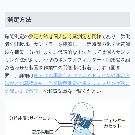
測定方法
確認測定の
測定方法は個人ばく露測定と同様
であり、労働
者の呼吸域にサンプラーを装着し、一定時間の化学物質濃
度を捕集・分析します。代表的な手法としては個人サンプ
リング法があり、小型のポンプとフィルター・捕集管を組
み合わせた装置を作業中の労働者に装着します（図参
照）。詳細は
個人ばく露測定とは？ガイドラインや測定方
法などの基礎から、作業環境測定や個人サンプリング法と
の違いまで解説！
の解説記事をご覧ください。