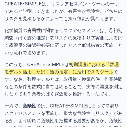
CREATE-SIMPLEは、リスクアセスメントツールの一つ
であると説明してきましたが、有害性か危険性、どちらの
リスクを見積もるかによっても担う役割が異なります。
化学物質の
有害性
に関するリスクアセスメントは、①初期
調査（ばく露の推定）②リスクの見積もり③実測によるば
く露濃度の確認④必要に応じたリスク低減措置の実施、と
いう流れで進めます。
このうち、CREATE-SIMPLEは
初期調査における「数理
モデルを活用したばく露の推定」に活用できるツール
で
す。なお、数理モデルとは、取扱量・換気条件・作業時間
などの条件を数式に当てはめることで、実際に濃度を測定
しなくても作業者のばく露濃度を推計する手法です。
一方で、
危険性
では、CREATE-SIMPLEによって簡易リ
スクアセスメントを実施し、重大な危険性（リスク）があ
るか、より明確に危険性を把握する必要があるか、危険性