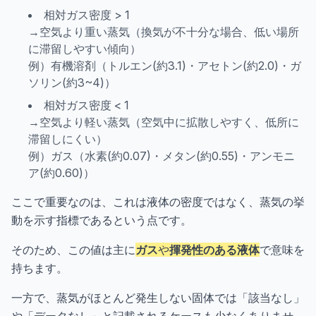
相対ガス密度 > 1
→空気より重い蒸気（換気が不十分な場合、低い場所
に滞留しやすい傾向）
例）有機溶剤（トルエン(約3.1)・アセトン(約2.0)・ガ
ソリン(約3~4)）
相対ガス密度 < 1
→空気より軽い蒸気（空気中に拡散しやすく、低所に
滞留しにくい）
例）ガス（水素(約0.07)・メタン(約0.55)・アンモニ
ア(約0.60)）
ここで重要なのは、これは液体の密度ではなく、蒸気の挙
動を示す指標であるという点です。
そのため、この値は主に
ガス
や
揮発性のある液体
で意味を
持ちます。
一方で、蒸気がほとんど発生しない固体では「該当なし」
や「データなし」と記載されるケースも少なくありませ